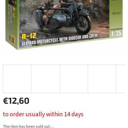
stars.
€12,60
Measure
to order usually within 14 days
price:
The item has been sold out…