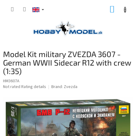
Skip
SHOPP
to
content
CART
Model Kit military ZVEZDA 3607 -
German WWII Sidecar R12 with crew
(1:35)
HM3607A
The
Not rated
Rating details
Brand:
Zvezda
average
product
rating
is
0,0
out
of
5