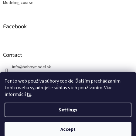
Modeling course
Facebook
Contact
info
@
hobbymodel.sk
0902 170 625
Tento web používa súbory cookie. Ďalším prechádzaním
https://www.facebook.com/hobbymodel.sk
tohto webu vyjadrujete súhlas s ich používaním. Viac
informácií
tu
.
Settings
Created by Shoptet
Accept
Copyright 2026
hobbymodel.sk
. All rights reserved.