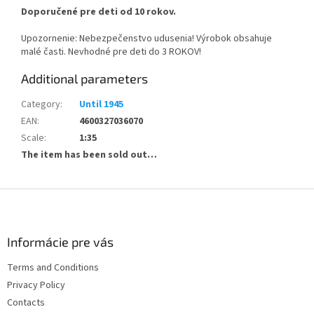
Doporučené pre deti od 10 rokov.
Upozornenie: Nebezpečenstvo udusenia! Výrobok obsahuje
malé časti. Nevhodné pre deti do 3 ROKOV!
Additional parameters
Category
:
Until 1945
EAN
:
4600327036070
Scale
:
1:35
The item has been sold out…
F
o
o
t
Informácie pre vás
e
Terms and Conditions
r
Privacy Policy
Contacts