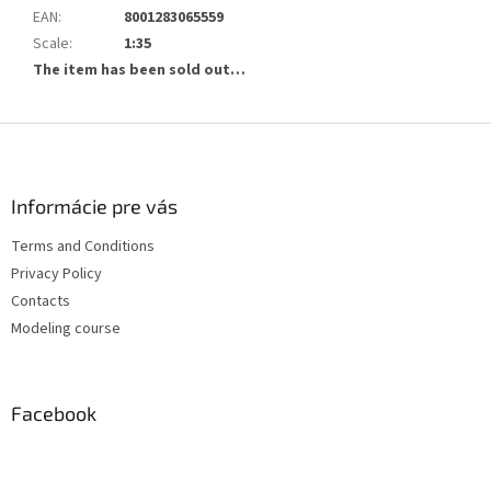
EAN
:
8001283065559
Scale
:
1:35
The item has been sold out…
F
o
o
t
Informácie pre vás
e
Terms and Conditions
r
Privacy Policy
Contacts
Modeling course
Facebook