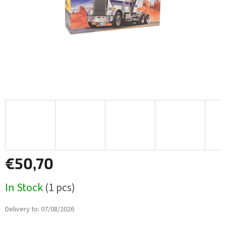
€50,70
Measure
In Stock
(1 pcs)
price:
Delivery to:
07/08/2026