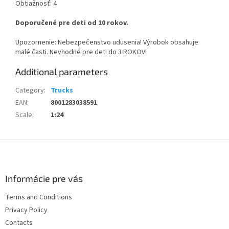
Obtiažnosť: 4
Doporučené pre deti od 10 rokov.
Upozornenie: Nebezpečenstvo udusenia! Výrobok obsahuje
malé časti. Nevhodné pre deti do 3 ROKOV!
Additional parameters
Category
:
Trucks
EAN
:
8001283038591
Scale
:
1:24
F
o
o
t
Informácie pre vás
e
Terms and Conditions
r
Privacy Policy
Contacts