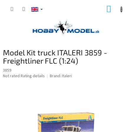
Skip
SHOPP
to
content
CART
Model Kit truck ITALERI 3859 -
Freightliner FLC (1:24)
3859
The
Not rated
Rating details
Brand:
Italeri
average
product
rating
is
0,0
out
of
5
stars.