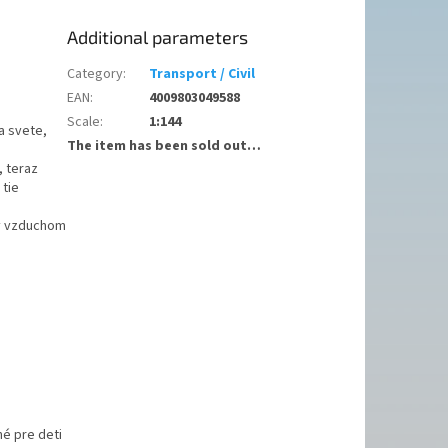
Additional parameters
Category
:
Transport / Civil
EAN
:
4009803049588
Scale
:
1:144
a svete,
The item has been sold out…
, teraz
 tie
ný vzduchom
é pre deti