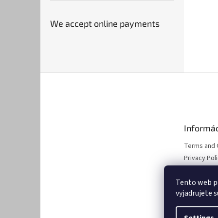
We accept online payments
F
o
o
t
e
Informác
r
Terms and 
Privacy Pol
Contacts
Tento web p
Modeling c
vyjadrujete s