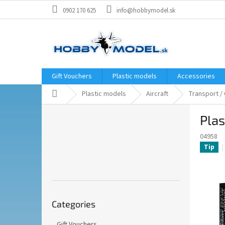
Skip
0902 170 625
info@hobbymodel.sk
to
content
Gift Vouchers
Plastic models
Accessories
Home
Plastic models
Aircraft
Transport / C
S
Plas
i
d
04958
e
Tip
b
a
r
Skip
Categories
categories
Gift Vouchers