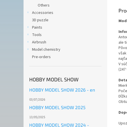
Others
Pro
Accessories
3D puzzle
Mode
Paints
Info
Tools
Anto
Airbrush
ale t
Pôvo
Model chemistry
však 
Pre-orders
najťa
V sú
(247 
HOBBY MODEL SHOW
Deta
Mierk
HOBBY MODEL SHOW 2026 - en
Poče
Dĺžk
03/07/2026
Obti
HOBBY MODEL SHOW 2025
Dopo
13/05/2025
Upoz
HOBBY MODEL SHOW 2024 -