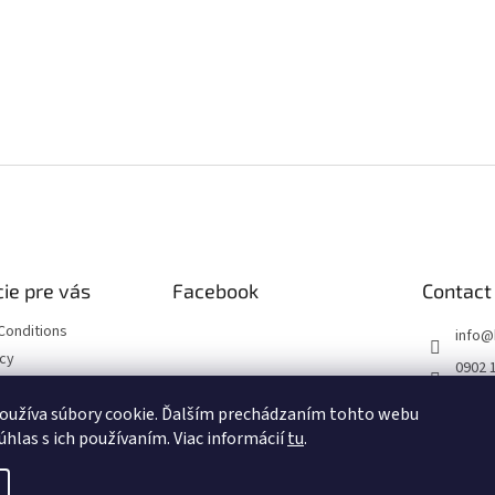
ie pre vás
Facebook
Contact
Conditions
info
@
icy
0902 
https
oužíva súbory cookie. Ďalším prechádzaním tohto webu
ourse
m/hob
úhlas s ich používaním. Viac informácií
tu
.