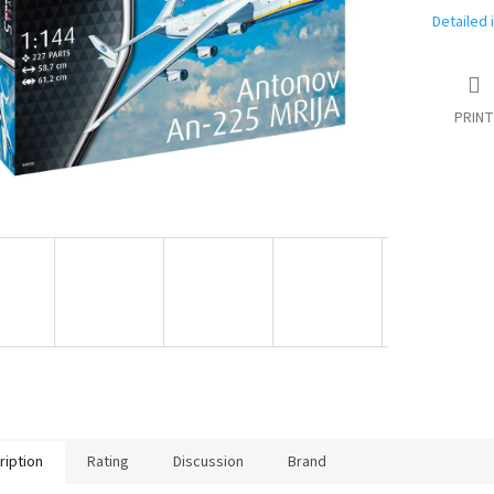
stars.
Detailed 
PRINT
ription
Rating
Discussion
Brand