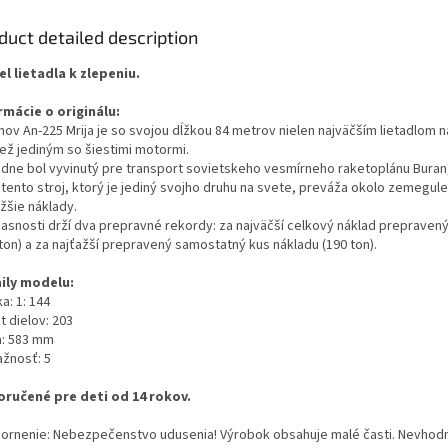
duct detailed description
l lietadla k zlepeniu.
rmácie o originálu:
nov An-225 Mrija je so svojou dĺžkou 84 metrov nielen najväčším lietadlom n
iež jediným so šiestimi motormi.
dne bol vyvinutý pre transport sovietskeho vesmírneho raketoplánu Buran
tento stroj, ktorý je jediný svojho druhu na svete, preváža okolo zemegule
žšie náklady.
časnosti drží dva prepravné rekordy: za najväčší celkový náklad preprave
ton) a za najťažší prepravený samostatný kus nákladu (190 ton).
ily modelu:
a: 1: 144
t dielov: 203
a: 583 mm
ažnosť: 5
ručené pre deti od 14 rokov.
ornenie: Nebezpečenstvo udusenia! Výrobok obsahuje malé časti. Nevhodn