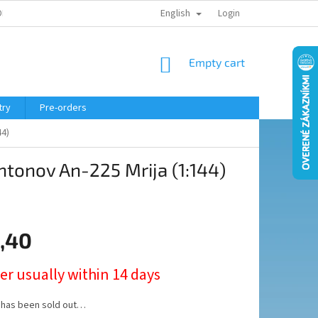
English
ELING COURSE
Login
SHOPPING
Empty cart
CART
try
Pre-orders
44)
ntonov An-225 Mrija (1:144)
,40
er usually within 14 days
 has been sold out…