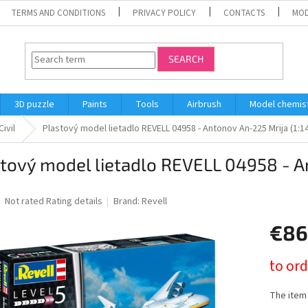
TERMS AND CONDITIONS
PRIVACY POLICY
CONTACTS
MOD
SEARCH
3D puzzle
Paints
Tools
Airbrush
Model chemis
ivil
Plastový model lietadlo REVELL 04958 - Antonov An-225 Mrija (1:1
tový model lietadlo REVELL 04958 - A
The
Not rated
Rating details
Brand:
Revell
average
product
€86
rating
is
Measure
to ord
0,0
price:
out
of
The item
5