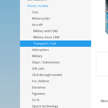
Plastic models
Cars
Motorcycles
Aircraft
Military until 1945
Military since 1945
Transport / Civil
Helicopters
Military
Ships / Submarines
Gift sets
Click-through models
For children
Dioramas
Figurines
Sci-fi
Desc
Space technology