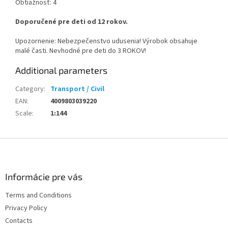
Obtiažnosť: 4
Doporučené pre deti od 12 rokov.
Upozornenie: Nebezpečenstvo udusenia! Výrobok obsahuje
malé časti. Nevhodné pre deti do 3 ROKOV!
Additional parameters
Category
:
Transport / Civil
EAN
:
4009803039220
Scale
:
1:144
F
o
o
t
Informácie pre vás
e
Terms and Conditions
r
Privacy Policy
Contacts