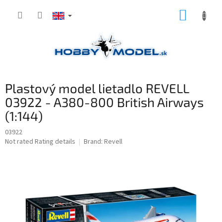
Skip
SHOPP
to
content
CART
Plastový model lietadlo REVELL
03922 - A380-800 British Airways
(1:144)
03922
The
Not rated
Rating details
Brand:
Revell
average
product
rating
is
0,0
out
of
5