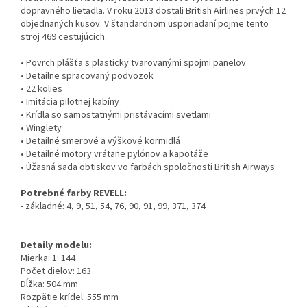
dopravného lietadla. V roku 2013 dostali British Airlines prvých 12
objednaných kusov. V štandardnom usporiadaní pojme tento
stroj 469 cestujúcich.
• Povrch plášťa s plasticky tvarovanými spojmi panelov
• Detailne spracovaný podvozok
• 22 kolies
• Imitácia pilotnej kabíny
• Krídla so samostatnými pristávacími svetlami
• Winglety
• Detailné smerové a výškové kormidlá
• Detailné motory vrátane pylónov a kapotáže
• Úžasná sada obtiskov vo farbách spoločnosti British Airways
Potrebné farby REVELL:
- základné: 4, 9, 51, 54, 76, 90, 91, 99, 371, 374
Detaily modelu:
Mierka: 1: 144
Počet dielov: 163
Dĺžka: 504 mm
Rozpätie krídel: 555 mm