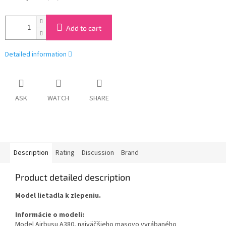
Add to cart
Detailed information
ASK
WATCH
SHARE
Description
Rating
Discussion
Brand
Product detailed description
Model lietadla k zlepeniu.
Informácie o modeli:
Model Airbusu A380, najväčšieho masovo vyrábaného