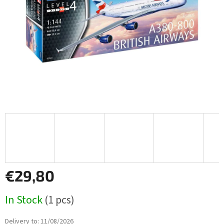
stars.
€29,80
Measure
In Stock
(1 pcs)
price:
Delivery to:
11/08/2026