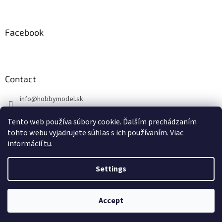
Facebook
Contact
info
@
hobbymodel.sk
0902 170 625
Tento web používa súbory cookie. Ďalším prechádzaním
https://www.facebook.com/hobbymodel.sk
tohto webu vyjadrujete súhlas s ich používaním. Viac
informácií
tu
.
Settings
Created by Shoptet
Accept
Copyright 2026
hobbymodel.sk
. All rights reserved.