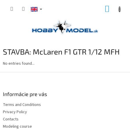
Skip
SHOPP
to
content
CART
STAVBA: McLaren F1 GTR 1/12 MFH
No entries found...
F
o
o
t
Informácie pre vás
e
Terms and Conditions
r
Privacy Policy
Contacts
Modeling course