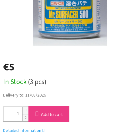
€5
Measure
In Stock
(3 pcs)
price:
Delivery to:
11/08/2026
Add to cart
Detailed information