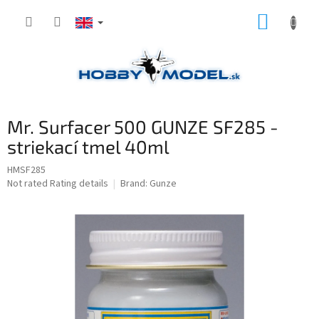
Skip
SHOPP
to
content
CART
Mr. Surfacer 500 GUNZE SF285 -
striekací tmel 40ml
HMSF285
The
Not rated
Rating details
Brand:
Gunze
average
product
rating
is
0,0
out
of
5
stars.