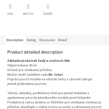
ASK
WATCH
SHARE
Description
Rating
Discussion
Brand
Product detailed description
Základový nástrek šedý o zrnitosti 500.
Objem balenia 40 ml.
Určené pre striekanie pištoľou.
Možno riediť riedidlom radu
Mr. Color.
Pripraví povrch modelu na nástrek farby a zároveň zakryje
jemné poškodene povrchu.
Tekutý základný, podkladový tmel pre jemné tmelenie a
zjednotenie povrchu plastikového modelu pred farbením.
Produktový rad sa dodáva vo fľaštičke pre striekanie striekacou
pištoľou. Nanášajte v slabej vrstve na suchý a odmastený povrch