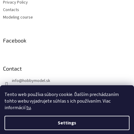
Privacy Policy
Contacts
Modeling course
Facebook
Contact
info
@
hobbymodel.sk
0902 170 625
Tento web používa súbory cookie. Ďalším prechádzaním
https://www.facebook.com/hobbymodel.sk
tohto webu vyjadrujete súhlas s ich používaním. Viac
informácií
tu
.
Settings
Created by Shoptet