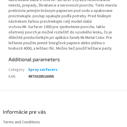
Nastriekaná slabá vrstva Mr. Surfacer zvýrazní nedotmelené
miesta, prepady, škrabance a nerovnosti povrchu. Tieto miesta
prebrúste jemným brúsnym papierom pod vodu a opakovane
prestriekajte. postup opakujte podľa potreby. Pred finálnym
nástrekom farbou prestriekajte celý model slabú
vrstvou Mr. Surfacer 1000 pre zjednotenie povrchu. takto
ošetrený povrch je možné rozleštiť do vysokého lesku, čo je
dôležité predovšetkým pri aplikácii farieb Mr.Metal Color. Pre
leštenie použite jemné šmirgľové papiere alebo plátna o
hrubosti 4000, a leštiaci filc. Možno tiež použiť leštiace pasty.
Additional parameters
Category
:
Spray surfacers
EAN
:
4973028516005
F
o
o
t
Informácie pre vás
e
Terms and Conditions
r