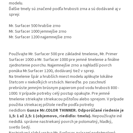
modelu.
Ďalšie tmely sú značené podľa hrubosti zrna a sú dodávané aj v
spreji:
Mr. Surfacer 500 hrubšie zrno
Mr. Surfacer 1000 jemnejšie zrno
Mr. Surfacer 1200 najjemnejšie zrno
Používajte Mr. Surfacer 500 pre základné tmelenie, Mr. Primer
Surfacer 1000 a Mr. Surfacer 1000 pre jemné tmelenie a finálne
zjednotenie povrchu. Najjemnejšie zrno a najhladší povrch
ponúka Mr.Surfacer 1200, dodávaný tiež v spreji.
Na tmelenie špár a hrubších miest modelu aplikujte lokálne
štetcom v niekoľkých vrstvách. Nerieďte. po zaschnutí
prebrúste jemným brúsnym papierom pod vodu hrubosti 800 -
1000. V prípade potreby celý postup opakujte. Pre jemné
tmelenie striekajte striekacou pištoľou alebo sprejom. V prípade
použitia striekacej pištole rieďte podľa potreby
riedidlom
Gunze Mr.COLOR THINNER.
Odporúčané riedenie je
1,5: 1 až 2,5: 1 (objemovo, riedidlo: tmelu).
Nepoužívajte iné
riedidlá. správne nastriekaný povrch je polomatný, hladký,
svetlo šedý.