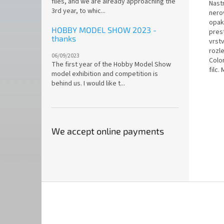
flies, and we are already approaching the
Nast
3rd year, to whic...
nero
opak
HOBBY MODEL SHOW 2023 -
pres
thanks
vrst
rozle
06/09/2023
Color
The first year of the Hobby Model Show
filc.
model exhibition and competition is
behind us. I would like t...
We accept online payments
F
o
o
t