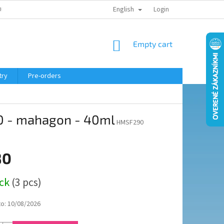
English
ELING COURSE
Login
SHOPPING
Empty cart
CART
try
Pre-orders
0 - mahagon - 40ml
HMSF290
80
ock
(3 pcs)
to:
10/08/2026