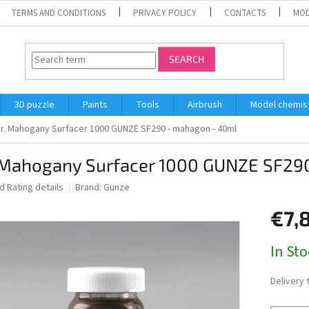
TERMS AND CONDITIONS
PRIVACY POLICY
CONTACTS
MOD
SEARCH
3D puzzle
Paints
Tools
Airbrush
Model chemis
r. Mahogany Surfacer 1000 GUNZE SF290 - mahagon - 40ml
 Mahogany Surfacer 1000 GUNZE SF29
ed
Rating details
Brand:
Gunze
€7,
Measure
In St
price:
Delivery 