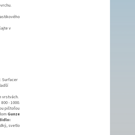
ovrchu.
lastikového
ajte v
. Surfacer
ladší
h vrstvách.
800 - 1000.
ou pištoľou
dlom
Gunze
didlo:
dký, svetlo