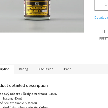
Detailed 
PRINT
ription
Rating
Discussion
Brand
duct detailed description
adový nástrek šedý o zrnitosti 1000.
m balenia 40 ml.
é pre striekanie pištoľou.
o riediť riedidlom radu
Mr. Color.