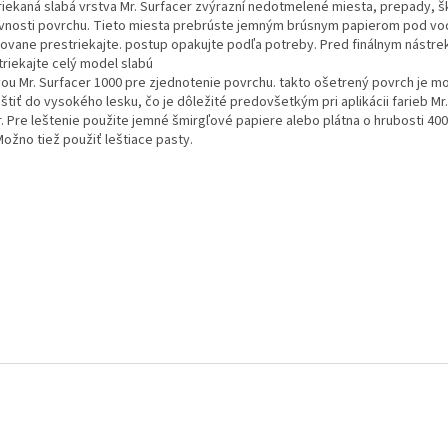
riekaná slabá vrstva Mr. Surfacer zvýrazní nedotmelené miesta, prepady, 
vnosti povrchu. Tieto miesta prebrúste jemným brúsnym papierom pod vo
ovane prestriekajte. postup opakujte podľa potreby. Pred finálnym nástr
triekajte celý model slabú
vou Mr. Surfacer 1000 pre zjednotenie povrchu. takto ošetrený povrch je m
štiť do vysokého lesku, čo je dôležité predovšetkým pri aplikácii farieb Mr
. Pre leštenie použite jemné šmirgľové papiere alebo plátna o hrubosti 4000
 Možno tiež použiť leštiace pasty.