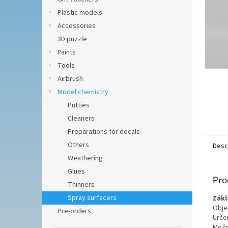
Plastic models
Accessories
3D puzzle
Paints
Tools
Airbrush
Model chemistry
Putties
Cleaners
Preparations for decals
Others
Desc
Weathering
Glues
Pro
Thinners
Spray surfacers
Zákl
Obje
Pre-orders
Určen
Možn