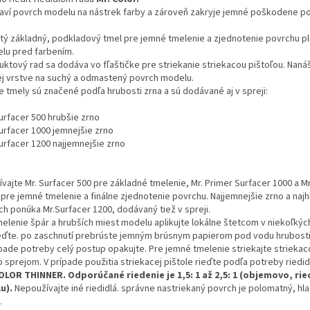
raví povrch modelu na nástrek farby a zároveň zakryje jemné poškodene p
tý základný, podkladový tmel pre jemné tmelenie a zjednotenie povrchu p
lu pred farbením.
uktový rad sa dodáva vo fľaštičke pre striekanie striekacou pištoľou. Nanáš
ej vrstve na suchý a odmastený povrch modelu.
e tmely sú značené podľa hrubosti zrna a sú dodávané aj v spreji:
urfacer 500 hrubšie zrno
Surfacer 1000 jemnejšie zrno
Surfacer 1200 najjemnejšie zrno
vajte Mr. Surfacer 500 pre základné tmelenie, Mr. Primer Surfacer 1000 a Mr
 pre jemné tmelenie a finálne zjednotenie povrchu. Najjemnejšie zrno a najh
ch ponúka Mr.Surfacer 1200, dodávaný tiež v spreji.
melenie špár a hrubších miest modelu aplikujte lokálne štetcom v niekoľkýc
eďte. po zaschnutí prebrúste jemným brúsnym papierom pod vodu hrubosti 
ípade potreby celý postup opakujte. Pre jemné tmelenie striekajte striekac
o sprejom. V prípade použitia striekacej pištole rieďte podľa potreby riedi
OLOR THINNER.
Odporúčané riedenie je 1,5: 1 až 2,5: 1 (objemovo, rie
u).
Nepoužívajte iné riedidlá. správne nastriekaný povrch je polomatný, hla
.