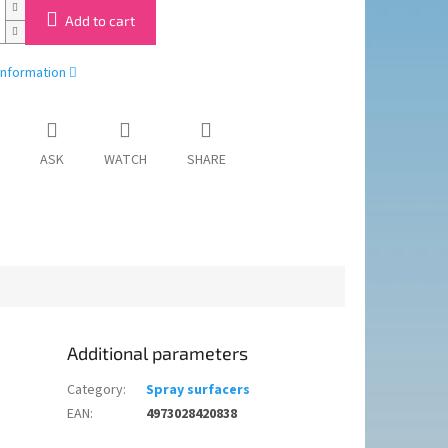
Add to cart
information
ASK
WATCH
SHARE
Additional parameters
Category
:
Spray surfacers
EAN
:
4973028420838