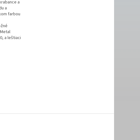
škrabance a
du a
ekom farbou
ožné
.Metal
, a leštiaci