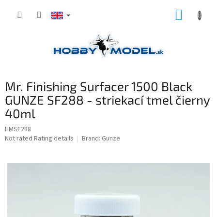
Skip
SHOPP
to
content
CART
Mr. Finishing Surfacer 1500 Black
GUNZE SF288 - striekací tmel čierny
40ml
HMSF288
The
Not rated
Rating details
Brand:
Gunze
average
product
rating
is
0,0
out
of
5