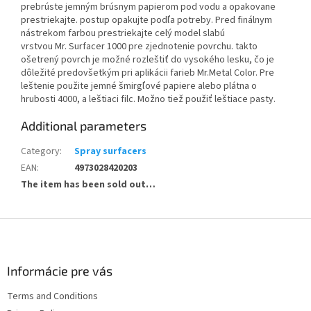
prebrúste jemným brúsnym papierom pod vodu a opakovane
prestriekajte. postup opakujte podľa potreby. Pred finálnym
nástrekom farbou prestriekajte celý model slabú
vrstvou Mr. Surfacer 1000 pre zjednotenie povrchu. takto
ošetrený povrch je možné rozleštiť do vysokého lesku, čo je
dôležité predovšetkým pri aplikácii farieb Mr.Metal Color. Pre
leštenie použite jemné šmirgľové papiere alebo plátna o
hrubosti 4000, a leštiaci filc. Možno tiež použiť leštiace pasty.
Additional parameters
Category
:
Spray surfacers
EAN
:
4973028420203
The item has been sold out…
F
o
o
t
Informácie pre vás
e
Terms and Conditions
r