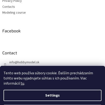
Privacy Policy
Contacts
Modeling course
Facebook
Contact
info
@
hobbymodel.sk
0902 170 625
Tento web používa súbory cookie. Ďalším prechádzaním
https://www.facebook.com/hobbymodel.sk
tohto webu vyjadrujete súhlas s ich používaním. Viac
informácií
tu
.
Settings
Created by Shoptet