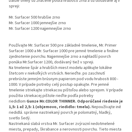
Ďalšie tmely sú značené podľa hrubosti zrna a sú dodávané aj v
spreji:
Mr. Surfacer 500 hrubšie zrno
Mr. Surfacer 1000 jemnejšie zrno
Mr. Surfacer 1200 najjemnejšie zrno
Používajte Mr. Surfacer 500 pre základné tmelenie, Mr. Primer
Surfacer 1000 a Mr. Surfacer 1000 pre jemné tmelenie a finálne
zjednotenie povrchu. Najjemnejšie zrno a najhladší povrch
ponúka Mr.Surfacer 1200, dodávaný tiež v spreji.
Na tmelenie špár a hrubších miest modelu aplikujte lokálne
štetcom v niekoľkých vrstvách. Nerieďte. po zaschnutí
prebrúste jemným brúsnym papierom pod vodu hrubosti 800 -
1000. V prípade potreby celý postup opakujte. Pre jemné
tmelenie striekajte striekacou pištoľou alebo sprejom. V prípade
použitia striekacej pištole rieďte podľa potreby
riedidlom
Gunze Mr.COLOR THINNER.
Odporúčané riedenie je
1,5: 1 až 2,5: 1 (objemovo, riedidlo: tmelu).
Nepoužívajte iné
riedidlá. správne nastriekaný povrch je polomatný, hladký,
svetlo šedý.
Nastriekaná slabá vrstva Mr. Surfacer zvýrazní nedotmelené
miesta, prepady, škrabance a nerovnosti povrchu. Tieto miesta