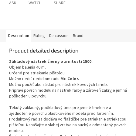
ASK
WATCH
SHARE
Description
Rating
Discussion
Brand
Product detailed description
Základový nástrek čierny o zrnitosti 1500.
Objem balenia 40 ml.
Určené pre striekanie pištoľou.
Možno riediť riedidlom radu
Mr. Color.
Možno použiť ako základ pre nástrek kovových farieb.
Pripraví povrch modelu na nástrek farby a zároveň zakryje jemná
poškodeniu povrchu.
Tekutý základný, podkladový tmel pre jemné tmelenie a
zjednotenie povrchu plastikového modelu pred farbením.
Produktový rad sa dodáva vo fľaštičke pre striekanie striekacou
pištoľou. Nanášajte v slabej vrstve na suchý a odmastený povrch
modelu.