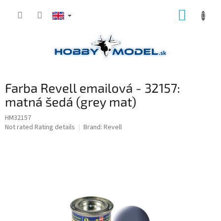
Skip
SHOPP
to
content
CART
Farba Revell emailová - 32157:
matná šedá (grey mat)
HM32157
The
Not rated
Rating details
Brand:
Revell
average
product
rating
is
0,0
out
of
5
stars.