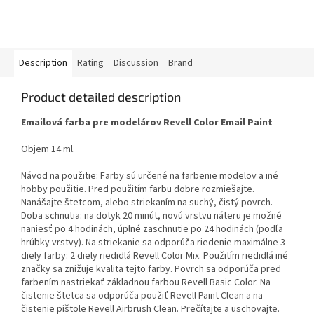
Description
Rating
Discussion
Brand
Product detailed description
Emailová farba pre modelárov Revell Color Email Paint
Objem 14 ml.
Návod na použitie: Farby sú určené na farbenie modelov a iné
hobby použitie. Pred použitím farbu dobre rozmiešajte.
Nanášajte štetcom, alebo striekaním na suchý, čistý povrch.
Doba schnutia: na dotyk 20 minút, novú vrstvu náteru je možné
naniesť po 4 hodinách, úplné zaschnutie po 24 hodinách (podľa
hrúbky vrstvy). Na striekanie sa odporúča riedenie maximálne 3
diely farby: 2 diely riedidlá Revell Color Mix. Použitím riedidlá iné
značky sa znižuje kvalita tejto farby. Povrch sa odporúča pred
farbením nastriekať základnou farbou Revell Basic Color. Na
čistenie štetca sa odporúča použiť Revell Paint Clean a na
čistenie pištole Revell Airbrush Clean. Prečítajte a uschovajte.