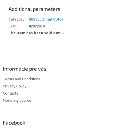
Additional parameters
Category
:
REVELL Email Color
EAN
:
42022930
The item has been sold out…
F
o
o
t
Informácie pre vás
e
Terms and Conditions
r
Privacy Policy
Contacts
Modeling course
Facebook