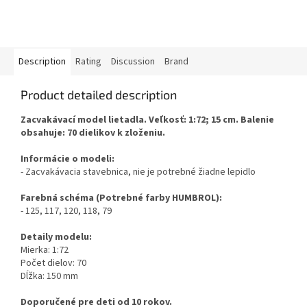
Description
Rating
Discussion
Brand
Product detailed description
Zacvakávací model lietadla. Veľkosť: 1:72; 15 cm. Balenie
obsahuje: 70 dielikov k zloženiu.
Informácie o modeli:
- Zacvakávacia stavebnica, nie je potrebné žiadne lepidlo
Farebná schéma (Potrebné farby HUMBROL):
- 125, 117, 120, 118, 79
Detaily modelu:
Mierka: 1:72
Počet dielov: 70
Dĺžka: 150 mm
Doporučené pre deti od 10 rokov.