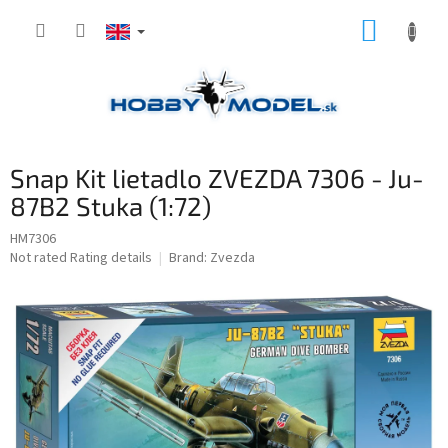
Skip
SHOPP
to
content
CART
Snap Kit lietadlo ZVEZDA 7306 - Ju-
87B2 Stuka (1:72)
HM7306
The
Not rated
Rating details
Brand:
Zvezda
average
product
rating
is
0,0
out
of
5
stars.