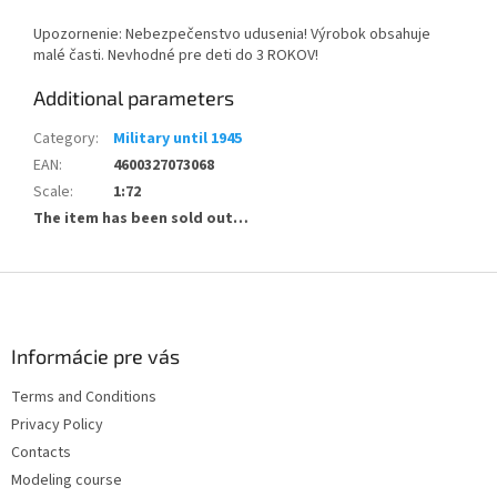
Upozornenie: Nebezpečenstvo udusenia! Výrobok obsahuje
malé časti. Nevhodné pre deti do 3 ROKOV!
Additional parameters
Category
:
Military until 1945
EAN
:
4600327073068
Scale
:
1:72
The item has been sold out…
F
o
o
t
Informácie pre vás
e
Terms and Conditions
r
Privacy Policy
Contacts
Modeling course