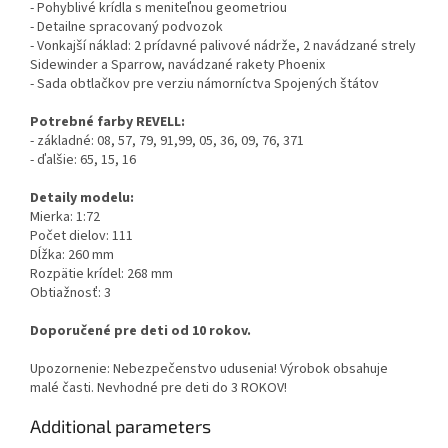
- Pohyblivé krídla s meniteľnou geometriou
- Detailne spracovaný podvozok
- Vonkajší náklad: 2 prídavné palivové nádrže, 2 navádzané strely
Sidewinder a Sparrow, navádzané rakety Phoenix
- Sada obtlačkov pre verziu námorníctva Spojených štátov
Potrebné farby REVELL:
- základné: 08, 57, 79, 91,99, 05, 36, 09, 76, 371
- ďalšie: 65, 15, 16
Detaily modelu:
Mierka: 1:72
Počet dielov: 111
Dĺžka: 260 mm
Rozpätie krídel: 268 mm
Obtiažnosť: 3
Doporučené pre deti od 10 rokov.
Upozornenie: Nebezpečenstvo udusenia! Výrobok obsahuje
malé časti. Nevhodné pre deti do 3 ROKOV!
Additional parameters