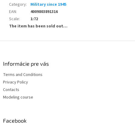
Category
:
Military since 1945
EAN
:
4009803891316
Scale
:
1:72
The item has been sold out…
F
o
o
t
Informácie pre vás
e
Terms and Conditions
r
Privacy Policy
Contacts
Modeling course
Facebook