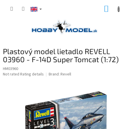
Skip
SHOPP
to
content
CART
Plastový model lietadlo REVELL
03960 - F-14D Super Tomcat (1:72)
HM03960
The
Not rated
Rating details
Brand:
Revell
average
product
rating
is
0,0
out
of
5
stars.