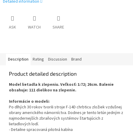
Detailed information
ASK
WATCH
SHARE
Description
Rating
Discussion
Brand
Product detailed description
Model lietadla k zlepeniu. Veľkosť: 1:72; 26cm. Balenie
obsahuje: 111 dielikov na zlepenie.
Informácie o modeli:
Po dlhých 30 rokov tvorili stroje F-14D chrbticu zložiek vzdušnej
obrany amerického námorníctva. Dodnes je tento letún jedným z
najmodernejších zbraňových systémov štartujúcich z
lietadlových lodí.
- Detailne spracovaná pilotná kabína