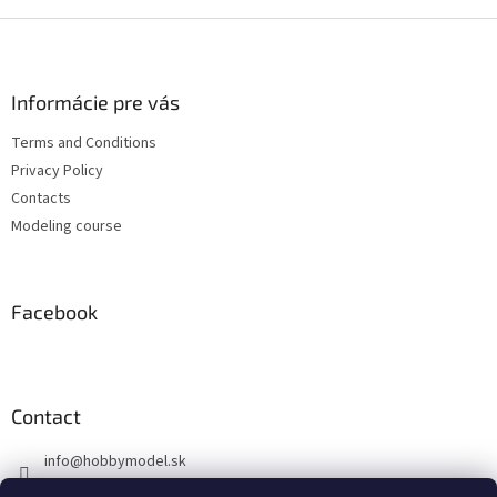
F
o
o
t
Informácie pre vás
e
Terms and Conditions
r
Privacy Policy
Contacts
Modeling course
Facebook
Contact
info
@
hobbymodel.sk
0902 170 625