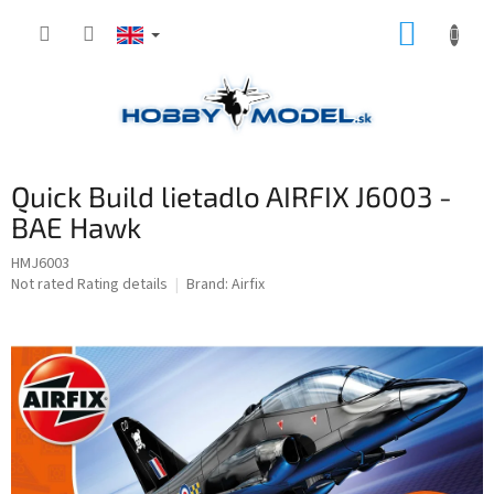
Skip
SHOPP
to
content
CART
Quick Build lietadlo AIRFIX J6003 -
BAE Hawk
HMJ6003
The
Not rated
Rating details
Brand:
Airfix
average
product
rating
is
0,0
out
of
5
stars.