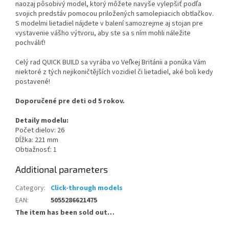
naozaj pôsobivý model, ktorý môžete navyše vylepšiť podľa
svojich predstáv pomocou priložených samolepiacich obtlačkov.
S modelmi lietadiel nájdete v balení samozrejme aj stojan pre
vystavenie vášho výtvoru, aby ste sa s ním mohli náležite
pochváliť!
Celý rad QUICK BUILD sa vyrába vo Veľkej Británii a ponúka Vám
niektoré z tých nejikoničtějších vozidiel či lietadiel, aké boli kedy
postavené!
Doporučené pre deti od 5 rokov.
Detaily modelu:
Počet dielov: 26
Dĺžka: 221 mm
Obtiažnosť: 1
Additional parameters
Category
:
Click-through models
EAN
:
5055286621475
The item has been sold out…