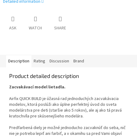
Detailed information
ASK
WATCH
SHARE
Description
Rating
Discussion
Brand
Product detailed description
Zacvakávací model lietadla.
Airfix QUICK BUILD je úžasná rad jednoduchých zacvakávacia
modelov, ktorá poslúži ako úplne perfektný úvod do sveta
modelárstva pre deti (staršie ako 5 rokov), ale aj ako tá pravá
kratochvíla pre skúsenejšieho modelára.
Predfarbená diely je možné jednoducho zacvaknúť do seba, nič
nie je potreba lepiť ani farbiť, a v okamihu sa pred Vami objaví