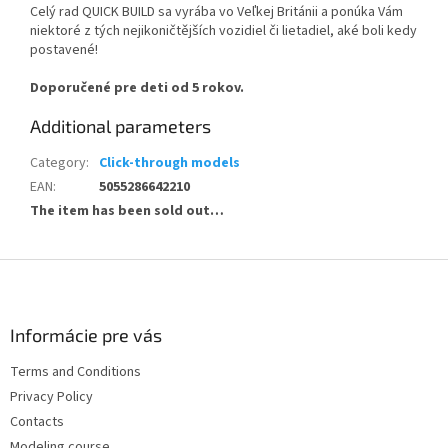
Celý rad QUICK BUILD sa vyrába vo Veľkej Británii a ponúka Vám
niektoré z tých nejikoničtějších vozidiel či lietadiel, aké boli kedy
postavené!
Doporučené pre deti od 5 rokov.
Additional parameters
Category
:
Click-through models
EAN
:
5055286642210
The item has been sold out…
F
o
o
t
Informácie pre vás
e
Terms and Conditions
r
Privacy Policy
Contacts
Modeling course