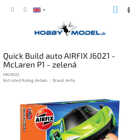
Skip
SHOPP
to
content
CART
Quick Build auto AIRFIX J6021 -
McLaren P1 - zelená
HMJ6021
The
Not rated
Rating details
Brand:
Airfix
average
product
rating
is
0,0
out
of
5
stars.