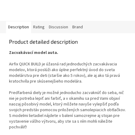
Description
Rating
Discussion
Brand
Product detailed description
Zacvakávací model auta.
Airfix QUICK BUILD je úžasná rad jednoduchých zacvakávacia
modelov, ktorá poslúži ako úplne perfektný úvod do sveta
modelárstva pre deti (staršie ako 5 rokov), ale aj ako tá pravá
kratochvíla pre skúsenejšieho modelára.
Predfarbená diely je možné jednoducho zacvaknúť do seba, nič
nie je potreba lepiť ani farbiť, a v okamihu sa pred Vami objaví
naozaj pôsobivý model, ktorý môžete navyše vylepšiť podľa
svojich predstáv pomocou priložených samolepiacich obtlačkov.
S modelmi lietadiel nájdete v balení samozrejme aj stojan pre
vystavenie vášho výtvoru, aby ste sa s ním mohli náležite
pochváliť!